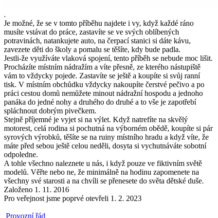
.
Je možné, že se v tomto příběhu najdete i vy, když každé ráno
musíte vstávat do práce, zastavíte se ve svých oblíbených
potravinách, natankujete auto, na čerpací stanici si dáte kávu,
zavezete děti do školy a pomalu se těšíte, kdy bude padla.
Jestli-že využíváte vlaková spojení, tento příběh se nebude moc lišit.
Procházíte místním nádražím a víte přesně, ze kterého nástupiště
vám to vždycky pojede. Zastavíte se ještě a koupíte si svůj ranní
tisk. V místním obchůdku vždycky nakoupíte čerstvé pečivo a po
práci cestou domů nemůžete minout nádražní hospodu a jednoho
panáka do jedné nohy a druhého do druhé a to vše je zapotřebí
spláchnout dobrým pivečkem.
Stejně příjemné je vyjet si na výlet. Když natrefíte na skvělý
motorest, celá rodina si pochutná na výborném obědě, koupíte si pár
syrových výrobků, těšíte se na ruiny místního hradu a když víte, že
máte před sebou ještě celou neděli, dosyta si vychutnáváte sobotní
odpoledne.
A tohle všechno naleznete u nás, i když pouze ve fiktivním světě
modelů. Věřte nebo ne, že minimálně na hodinu zapomenete na
všechny své starosti a na chvíli se přenesete do světa dětské duše.
Založeno 1. 11. 2016
Pro veřejnost jsme poprvé otevřeli 1. 2. 2023
Provozní řád