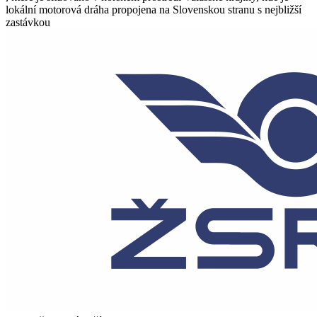
lokální motorová dráha propojena na Slovenskou stranu s nejbližší
zastávkou