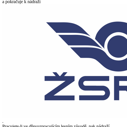
a pokračuje k nádraží
.
Pracujete-li ve dřevozpracujícím lesním závodě, pak nádraží