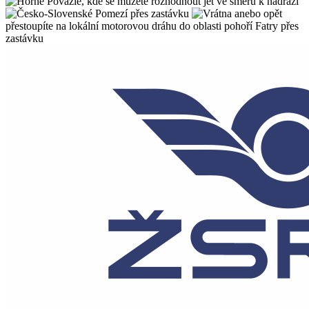
, kde se můžete rozhodnout jet ve směru k nádraží
přes zastávku
anebo opět
přestoupíte na lokální motorovou dráhu do oblasti pohoří Fatry přes
zastávku