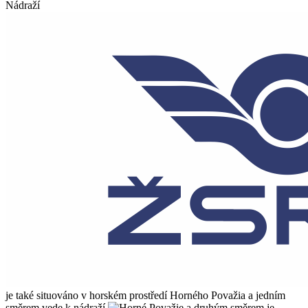
Nádraží
je také situováno v horském prostředí Horného Považia a jedním
směrem vede k nádraží
a druhým směrem je