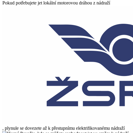
Pokud potřebujete jet lokální motorovou dráhou z nádraží
, plynule se dovezete až k přestupnímu elektrifikovanému nádraží