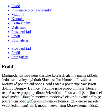
Úvod
Informace pro návštěvníky
Vstupné
Kontakt
Cesta k nám
Další info
Provozní řád
Profil
Fotogalerie
Provozní řád
Profil
Fotogalerie
Profil
Minimodel Evropa není klasické kolejiště, ale my máme příběh.
Jedná se o volný styl drah Slovenského Horného Považia a
Moravské pohraniční obce Horní Lideč a pokračuje Valašskou
dolinou Brumov-Bylnice. Fiktivně jsme propojili místa, která v
realitě nelze propojit jedinou železniční dráhou a dali jsme jim zcela
nová jména. Hlavním motivem modelové elektrifikované dráhy je
pohraniční obec
, ze které se můžete
vydat jedním směrem k modernizovanému Moravskému nádraží