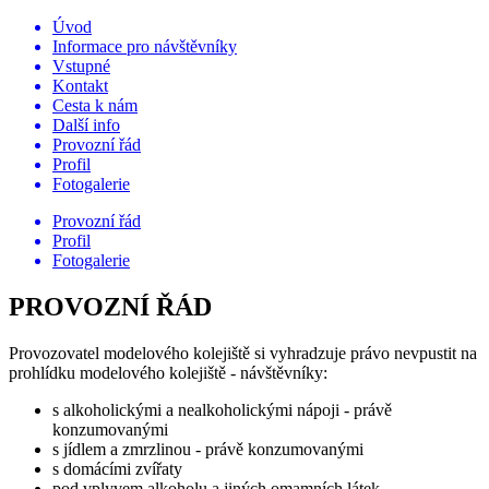
Úvod
Informace pro návštěvníky
Vstupné
Kontakt
Cesta k nám
Další info
Provozní řád
Profil
Fotogalerie
Provozní řád
Profil
Fotogalerie
PROVOZNÍ ŘÁD
Provozovatel modelového kolejiště si vyhradzuje právo nevpustit na
prohlídku modelového kolejiště - návštěvníky:
s alkoholickými a nealkoholickými nápoji - právě
konzumovanými
s jídlem a zmrzlinou - právě konzumovanými
s domácími zvířaty
pod vplyvem alkoholu a jiných omamních látek