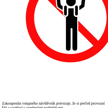
Zakoupením vstupného návštěvník potvrzuje, že si prečetl provozní
řád a souhlasí s uvedenými podmínkami.